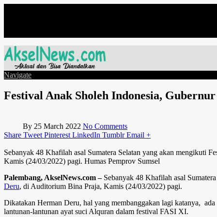
Friday, August 7
Navigate
Festival Anak Sholeh Indonesia, Gubernur
By
25 March 2022
No Comments
Share
Tweet
Pinterest
LinkedIn
Tumblr
Email
+
Sebanyak 48 Khafilah asal Sumatera Selatan yang akan mengikuti Fe
Kamis (24/03/2022) pagi. Humas Pemprov Sumsel
Palembang, AkselNews.com –
Sebanyak 48 Khafilah asal Sumatera
Deru
, di Auditorium Bina Praja, Kamis (24/03/2022) pagi.
Dikatakan Herman Deru, hal yang membanggakan lagi katanya, ada s
lantunan-lantunan ayat suci Alquran dalam festival FASI XI.