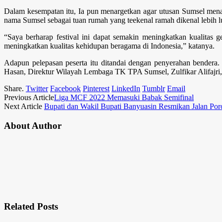
Dalam kesempatan itu, Ia pun menargetkan agar utusan Sumsel mena
nama Sumsel sebagai tuan rumah yang teekenal ramah dikenal lebih lu
“Saya berharap festival ini dapat semakin meningkatkan kualit
meningkatkan kualitas kehidupan beragama di Indonesia,” katanya.
Adapun pelepasan peserta itu ditandai dengan penyerahan bendera
Hasan, Direktur Wilayah Lembaga TK TPA Sumsel, Zulfikar Alifajri,
Share.
Twitter
Facebook
Pinterest
LinkedIn
Tumblr
Email
Previous Article
Liga MCF 2022 Memasuki Babak Semifinal
Next Article
Bupati dan Wakil Bupati Banyuasin Resmikan Jalan Po
About Author
Related
Posts