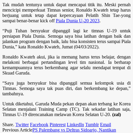
Tak mudah tentunya untuk dapat mencapai titik itu. Meski pernah
mencicipi memperkuat Timnas senior, Ronaldo Kwateh tetap harus
berjuang untuk tetap dapat kepercayaan Pelatih Shin Tae-yong
sampai benar-benar kick off
Piala Dunia U-20 2023
.
“Puji Tuhan bersyukur dipanggil lagi ke timnas U-19 untuk
persiapan Piala Dunia. Semoga saya bisa latihan dengan baik dan
jalankan program dengan baik, lalu bisa konsisten terus sampai Piala
Dunia,” kata Ronaldo Kwateh, Jumat (04/03/2022).
Ronaldo Kwateh akui, jika ia memang harus terus belajar, dengan
melakoni berbagai pertandingan level tim nasional. Ia berharap
kemampuannya terus berkembang agar selalu mendapat tempat di
Skuad Garuda.
“Saya juga bersyukur bisa dipanggil semua kelompok usia di
Timnas. Semoga saya tak puas diri, dan berkembang ke depan,”
tambahnya.
Untuk diketahui, Garuda Muda pekan depan akan terbang ke Korea
Selatan menjalani Training Camp (TC). Tak sekadar latihan saja,
Timnas U-19 direncanakan melawan Korea Selatan U-20.
(zal)
Share.
Twitter
Facebook
Pinterest
LinkedIn
Tumblr
Email
Previous Article
PS Palembang vs Deltras Sidoarjo, Nantikan