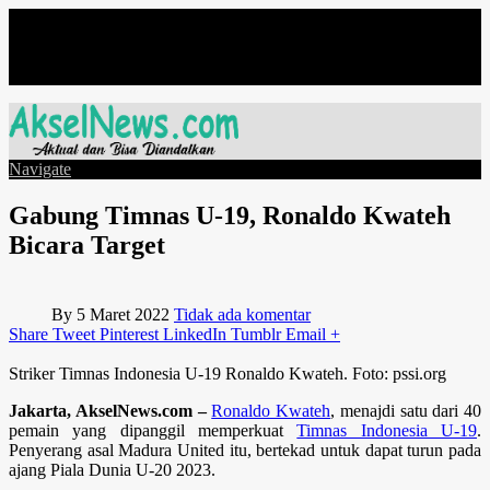
Senin, Agustus 10
Navigate
Gabung Timnas U-19, Ronaldo Kwateh
Bicara Target
By
5 Maret 2022
Tidak ada komentar
Share
Tweet
Pinterest
LinkedIn
Tumblr
Email
+
Striker Timnas Indonesia U-19 Ronaldo Kwateh. Foto: pssi.org
Jakarta, AkselNews.com –
Ronaldo Kwateh
, menajdi satu dari 40
pemain yang dipanggil memperkuat
Timnas Indonesia U-19
.
Penyerang asal Madura United itu, bertekad untuk dapat turun pada
ajang Piala Dunia U-20 2023.