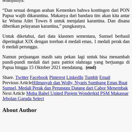
selanjutnya.
“Dan sesuai dengan arahan Kemenkes bahwa kontingen dari PON
Papua wajib dikarantina. Makanya dari bandara tim akan kita antar
ke Wisma Atlet Towes 8 untuk menjalani karantina. Dan disana
diberikan pelayanan karantina,” pungkasnya.
Untuk diketahui, dari data klasmen sementara, Sumsel berhasil
diperingkat XIX dengan torehan 4 medali emas, 1 medali perak dan
6 medali perunggu.
Namun perjuangan masih satu pekan lagi untuk bisa menambah
pundi-pundi medali dari para patriot olahraga yang berjuanga di
Papua hingga 15 Oktober 2021 mendatang.
(end)
Share.
Twitter
Facebook
Pinterest
LinkedIn
Tumblr
Email
Previous Article
Hilmasyah dan Wolly, Nyaris Sumbang Emas Buat
Sumsel, Medali Perak dan Perunggu Datang dari Cabor Menembak
Next Article
Muba Babel United Pinjem Wonderkid PSM Makassar
Jebolan Garuda Select
About Author