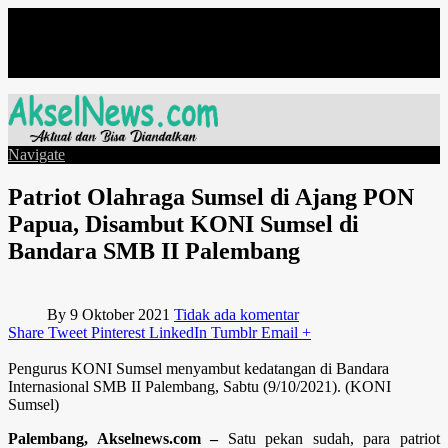
Minggu, Agustus 9
Navigate
Patriot Olahraga Sumsel di Ajang PON
Papua, Disambut KONI Sumsel di
Bandara SMB II Palembang
By
9 Oktober 2021
Tidak ada komentar
Share
Tweet
Pinterest
LinkedIn
Tumblr
Email
+
Pengurus KONI Sumsel menyambut kedatangan di Bandara
Internasional SMB II Palembang, Sabtu (9/10/2021). (KONI
Sumsel)
Palembang, Akselnews.com –
Satu pekan sudah, para patriot