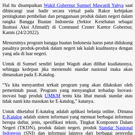
Hal itu disampaikan
Wakil Gubernur Sumsel Mawardi Yahya
saat
dibincangi usai hadir secara virtual pada Rakor kebijakan
peningkatan pembelian dan penggunaan produk dalam negeri dalam
rangka Bangga Buatan Indonesia (Sektor Kesehatan sebagai
Ilustrasi Aksi Afirnatif) di Command Center Kantor Gubernur,
Kamis (24/2/2022).
Menurutnya program bangga buatan Indonesia harus patut didukung
pasalnya produk-produk dalam negeri tak kalah kualitasnya dengan
yang ada di luar negeri.
Untuk di Sumsel sendiri lanjut Wagub akan dilihat kualiatasnya,
sehingga kedepan jika memenuhi standar nasional maka akan
dimasukan pada E-Katalog.
“Ya kita menyambut terkait program yang akan dilakukan oleh
pemerintah pusat. Program yang menyangkut terhadap Inovasi-
inovasi bagi produk
UMKM
tentu kita lihat masuk standar atau
tidak nanti kita masukan ke E-katalog,” katanya.
Untuk diketahui E-katalog adalah aplikasi belanja online. Dimana
E-Katalog
adalah sistem informasi yang memuat berbagai informasi
berupa daftar, jenis, spesifikasi teknis, Tingkat Komponen Dalam
Negeri (TKDN), produk dalam negeri, produk
Standar Nasional
Indonesia
(SNI) dan informasi lainnya dari berbagai penyedia