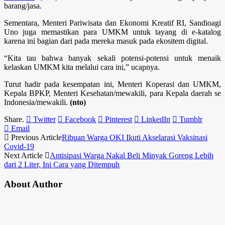
barang/jasa.
Sementara, Menteri Pariwisata dan Ekonomi Kreatif RI, Sandioagi
Uno juga memastikan para UMKM untuk tayang di e-katalog
karena ini bagian dari pada mereka masuk pada ekositem digital.
“Kita tau bahwa banyak sekali potensi-potensi untuk menaik
kelaskan UMKM kita melalui cara ini,” ucapnya.
Turut hadir pada kesempatan ini, Menteri Koperasi dan UMKM,
Kepala BPKP, Menteri Kesehatan/mewakili, para Kepala daerah se
Indonesia/mewakili.
(nto)
Share.
Twitter
Facebook
Pinterest
LinkedIn
Tumblr
Email
Previous Article
Ribuan Warga OKI Ikuti Akselarasi Vaksinasi
Covid-19
Next Article
Antisipasi Warga Nakal Beli Minyak Goreng Lebih
dari 2 Liter, Ini Cara yang Ditempuh
About Author