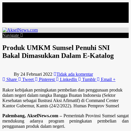
Minggu, Agustus 9
Navigate
Produk UMKM Sumsel Penuhi SNI
Bakal Dimasukkan Dalam E-Katalog
By
24 Februari 2022
Tidak ada komentar
Share
Tweet
Pinterest
LinkedIn
Tumblr
Email
+
Rakor kebijakan peningkatan pembelian dan penggunaan produk
dalam negeri dalam rangka Bangga Buatan Indonesia (Sektor
Kesehatan sebagai Ilustrasi Aksi Afirnatif) di Command Center
Kantor Gubernur, Kamis (24/2/2022). Humas Pemprov Sumsel
Palembang, AkselNews.com –
Pemerintah Provinsi Sumsel sangat
mendukung adanya program peningkatan pembelian dan
penggunaan produk dalam negeri.