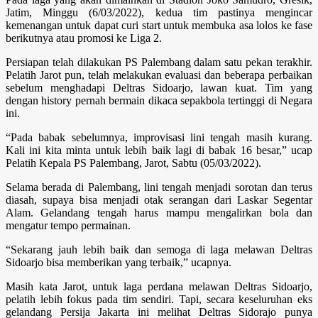
Jatim, Minggu (6/03/2022), kedua tim pastinya mengincar
kemenangan untuk dapat curi start untuk membuka asa lolos ke fase
berikutnya atau promosi ke Liga 2.
Persiapan telah dilakukan PS Palembang dalam satu pekan terakhir.
Pelatih Jarot pun, telah melakukan evaluasi dan beberapa perbaikan
sebelum menghadapi Deltras Sidoarjo, lawan kuat. Tim yang
dengan history pernah bermain dikaca sepakbola tertinggi di Negara
ini.
“Pada babak sebelumnya, improvisasi lini tengah masih kurang.
Kali ini kita minta untuk lebih baik lagi di babak 16 besar,” ucap
Pelatih Kepala PS Palembang, Jarot, Sabtu (05/03/2022).
Selama berada di Palembang, lini tengah menjadi sorotan dan terus
diasah, supaya bisa menjadi otak serangan dari Laskar Segentar
Alam. Gelandang tengah harus mampu mengalirkan bola dan
mengatur tempo permainan.
“Sekarang jauh lebih baik dan semoga di laga melawan Deltras
Sidoarjo bisa memberikan yang terbaik,” ucapnya.
Masih kata Jarot, untuk laga perdana melawan Deltras Sidoarjo,
pelatih lebih fokus pada tim sendiri. Tapi, secara keseluruhan eks
gelandang Persija Jakarta ini melihat Deltras Sidorajo punya