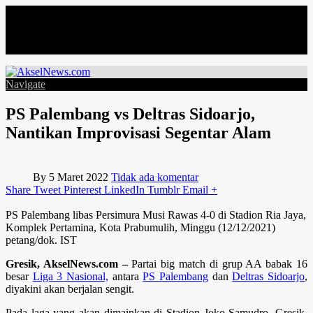
Minggu, Agustus 9
Navigate
PS Palembang vs Deltras Sidoarjo,
Nantikan Improvisasi Segentar Alam
By
5 Maret 2022
Tidak ada komentar
Share
Tweet
Pinterest
LinkedIn
Tumblr
Email
+
PS Palembang libas Persimura Musi Rawas 4-0 di Stadion Ria Jaya,
Komplek Pertamina, Kota Prabumulih, Minggu (12/12/2021)
petang/dok. IST
Gresik, AkselNews.com –
Partai big match di grup AA babak 16
besar
Liga 3 Nasional,
antara
PS Palembang
dan
Deltras Sidoarjo
,
diyakini akan berjalan sengit.
Pada laga yang akan dimainkan di Stadion Joko Samudro, Gresik,