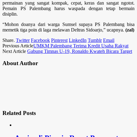
permainan yang sangat kompak, cepat, keras dan sangat ngotot.
Pemain PS Palembang harus waspada dengan tetap bermain
disiplin.
“Mohon doanya dari warga Sumsel supaya PS Palembang bisa
memetik tiga poin di laga melawan Deltras Sidoarjo,” ucapnya.
(zal)
Share.
Twitter
Facebook
Pinterest
LinkedIn
Tumblr
Email
Previous Article
UMKM Palembang Terima Kredit Usaha Rakyat
Next Article
Gabung Timnas U-19, Ronaldo Kwateh Bicara Target
About Author
Related
Posts