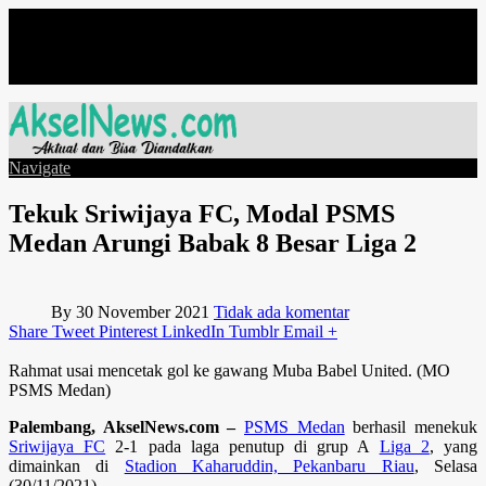
Minggu, Agustus 9
Navigate
Tekuk Sriwijaya FC, Modal PSMS
Medan Arungi Babak 8 Besar Liga 2
By
30 November 2021
Tidak ada komentar
Share
Tweet
Pinterest
LinkedIn
Tumblr
Email
+
Rahmat usai mencetak gol ke gawang Muba Babel United. (MO
PSMS Medan)
Palembang, AkselNews.com –
PSMS Medan
berhasil menekuk
Sriwijaya FC
2-1 pada laga penutup di grup A
Liga 2
, yang
dimainkan di
Stadion Kaharuddin, Pekanbaru Riau
, Selasa
(30/11/2021).