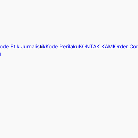
ode Etik Jurnalistik
Kode Perilaku
KONTAK KAMI
Order Con
I