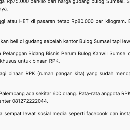
a Rp75.000 perkilo dari harga gudang bulog Sumsel. S
nya.
gi atau HET di pasaran tetap Rp80.000 per kilogram. 
kan beli di gudang sebelah kantor Bulog Sumsel tapi lew
 Pelanggan Bidang Bisnis Perum Bulog Kanwil Sumsel d
 khusus untuk binaan RPK.
bagi binaan RPK (rumah pangan kita) yang sudah men
Palembang ada sekitar 600 orang. Rata-rata anggota RP
center 081272222044.
ta sempat lewat sosial media seperti facebook dan ins