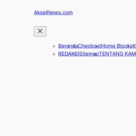
Lewati
AkselNews.com
ke
konten
Beranda
Checkout
Home Blocks
K
REDAKSI
Sitemap
TENTANG KAM