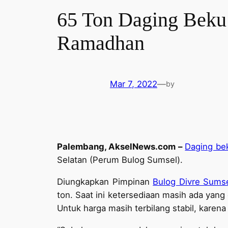
65 Ton Daging Beku
Ramadhan
Mar 7, 2022
—
by
Palembang, AkselNews.com –
Daging be
Selatan (Perum Bulog Sumsel).
Diungkapkan Pimpinan
Bulog Divre Sums
ton. Saat ini ketersediaan masih ada yan
Untuk harga masih terbilang stabil, kare