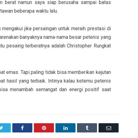
an berat namun saya siap berusaha sampai batas
rtawan beberapa waktu lalu.
tu mengakui jika persaingan untuk meraih prestasi di
 dikarenakan banyaknya nama-nama besar petenis yang
atu pesaing terberatnya adalah Christopher Rungkat
at emas. Tapi paling tidak bisa memberikan kejutan
at hasil yang terbaik. Intinya kalau ketemu petenis
u bisa menambah semangat dan energi positif saat
Twitter
Facebook
Pinterest
LinkedIn
Tumblr
Email