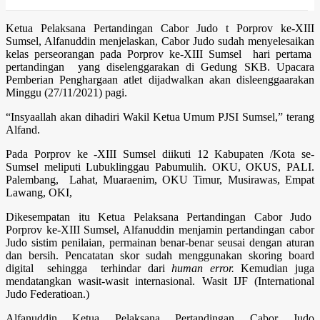
Ketua Pelaksana Pertandingan Cabor Judo t Porprov ke-XIII
Sumsel, Alfanuddin menjelaskan, Cabor Judo sudah menyelesaikan
kelas perseorangan pada Porprov ke-XIII Sumsel hari pertama
pertandingan yang diselenggarakan di Gedung SKB. Upacara
Pemberian Penghargaan atlet dijadwalkan akan disleenggaarakan
Minggu (27/11/2021) pagi.
“Insyaallah akan dihadiri Wakil Ketua Umum PJSI Sumsel,” terang
Alfand.
Pada Porprov ke -XIII Sumsel diikuti 12 Kabupaten /Kota se-
Sumsel meliputi Lubuklinggau Pabumulih. OKU, OKUS, PALI.
Palembang, Lahat, Muaraenim, OKU Timur, Musirawas, Empat
Lawang, OKI,
Dikesempatan itu Ketua Pelaksana Pertandingan Cabor Judo
Porprov ke-XIII Sumsel, Alfanuddin menjamin pertandingan cabor
Judo sistim penilaian, permainan benar-benar seusai dengan aturan
dan bersih. Pencatatan skor sudah menggunakan skoring board
digital sehingga terhindar dari
human error.
Kemudian juga
mendatangkan wasit-wasit internasional. Wasit IJF (International
Judo Federatioan.)
Alfanuddin Ketua Pelaksana Pertandingan Cabor Judo