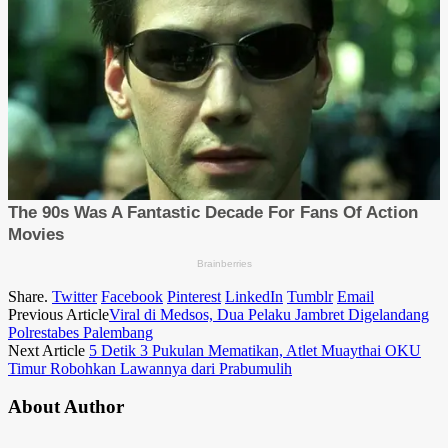
Share.
Twitter
Facebook
Pinterest
LinkedIn
Tumblr
Email
Previous Article
Viral di Medsos, Dua Pelaku Jambret Digelandang
Polrestabes Palembang
Next Article
5 Detik 3 Pukulan Mematikan, Atlet Muaythai OKU
Timur Robohkan Lawannya dari Prabumulih
About Author