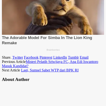
Share.
Twitter
Facebook
Pinterest
LinkedIn
Tumblr
Email
Previous Article
Misteri Pelatih Sriwijaya FC, Apa Edi Iswantoro
Masuk Kandidat?
Next Article
Lagi, Sumsel Sabet WTP dari BPK RI
About Author