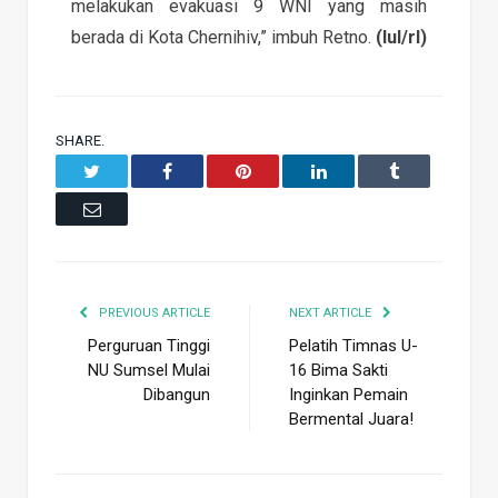
melakukan evakuasi 9 WNI yang masih
berada di Kota Chernihiv,” imbuh Retno.
(lul/rl)
SHARE.
Twitter
Facebook
Pinterest
LinkedIn
Tumblr
Email
PREVIOUS ARTICLE
NEXT ARTICLE
Perguruan Tinggi
Pelatih Timnas U-
NU Sumsel Mulai
16 Bima Sakti
Dibangun
Inginkan Pemain
Bermental Juara!