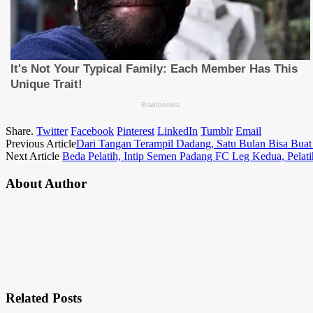
Share.
Twitter
Facebook
Pinterest
LinkedIn
Tumblr
Email
Previous Article
Dari Tangan Terampil Dadang, Satu Bulan Bisa Bua
Next Article
Beda Pelatih, Intip Semen Padang FC Leg Kedua, Pelati
About Author
Related
Posts