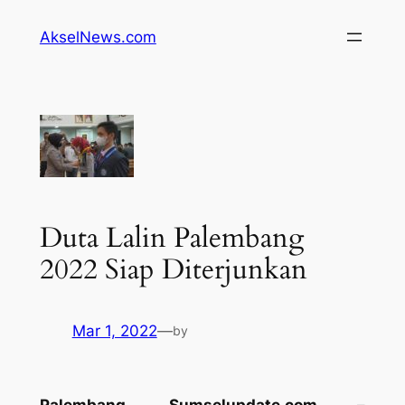
Lewati
AkselNews.com
ke
konten
Duta Lalin Palembang
2022 Siap Diterjunkan
Mar 1, 2022
—
by