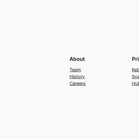
About
Pr
Team
Keb
History
Sya
Careers
Hu