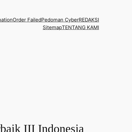
mation
Order Failed
Pedoman Cyber
REDAKSI
Sitemap
TENTANG KAMI
aik III Indonesia