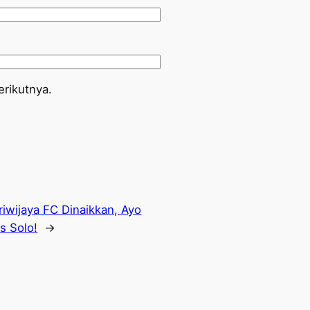
rikutnya.
iwijaya FC Dinaikkan, Ayo
s Solo!
→