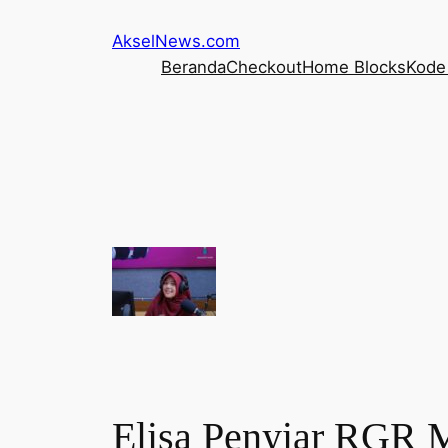
Lewati
AkselNews.com
ke
Beranda
Checkout
Home Blocks
Kode 
konten
Elisa Penyiar RGR M