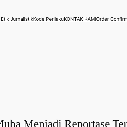
Etik Jurnalistik
Kode Perilaku
KONTAK KAMI
Order Confir
uba Menjadi Reportase Terb