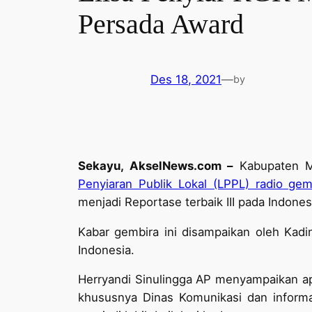
Persada Award
Des 18, 2021
—
by
Sekayu, AkselNews.com –
Kabupaten M
Penyiaran Publik Lokal (LPPL) radio ge
menjadi Reportase terbaik III pada Indones
Kabar gembira ini disampaikan oleh Kadin
Indonesia.
Herryandi Sinulingga AP menyampaikan ap
khususnya Dinas Komunikasi dan informat