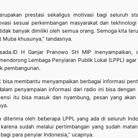
erupakan prestasi sekaligus motivasi bagi seluruh s
ovasi sesuai perkembangan masyarakat dan tekhnologi 
 tidak banyak dimiliki oleh semua orang. Semoga kita te
at Muba khusunya,” tandasnya.
sada.ID H Ganjar Pranowo SH MIP menyampaikan, d
 mendorong Lembaga Penyiaran Publik Lokal (LPPL) agar 
tik pembangunan.
tuk bisa membantu menyampaikan berbagai informasi pen
dalam penyampaian informasi dari radio ini bisa denga
uensi itu bisa masuk dan nyambung, pesan yang akan d
nya.
diterima oleh beberapa LPPL yang ada di seluruh Indone
s karena sudah melalui pertimbangan yang sudah matang.
bagi para penyiar Indonesia,” ucapnya.