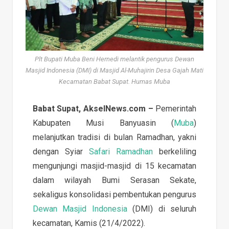
Plt Bupati Muba Beni Hernedi melantik pengurus Dewan
Masjid Indonesia (DMI) di Masjid Al-Muhajirin Desa Gajah Mati
Kecamatan Babat Supat. Humas Muba
Babat Supat, AkselNews.com –
Pemerintah
Kabupaten Musi Banyuasin (
Muba
)
melanjutkan tradisi di bulan Ramadhan, yakni
dengan Syiar
Safari Ramadhan
berkeliling
mengunjungi masjid-masjid di 15 kecamatan
dalam wilayah Bumi Serasan Sekate,
sekaligus konsolidasi pembentukan pengurus
Dewan Masjid Indonesia
(DMI) di seluruh
kecamatan, Kamis (21/4/2022).