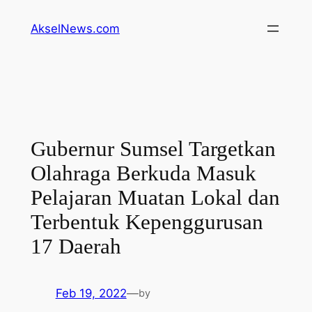
Lewati
AkselNews.com
ke
konten
Gubernur Sumsel Targetkan
Olahraga Berkuda Masuk
Pelajaran Muatan Lokal dan
Terbentuk Kepenggurusan
17 Daerah
Feb 19, 2022
—
by