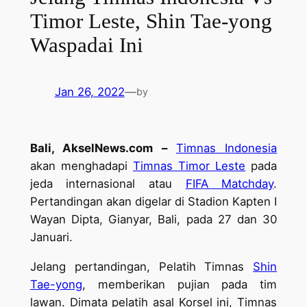
Timor Leste, Shin Tae-yong
Waspadai Ini
Jan 26, 2022
—
by
Bali, AkselNews.com –
Timnas Indonesia
akan menghadapi
Timnas Timor Leste
pada
jeda internasional atau
FIFA Matchday
.
Pertandingan akan digelar di Stadion Kapten I
Wayan Dipta, Gianyar, Bali, pada 27 dan 30
Januari.
Jelang pertandingan, Pelatih Timnas
Shin
Tae-yong
, memberikan pujian pada tim
lawan. Dimata pelatih asal Korsel ini, Timnas