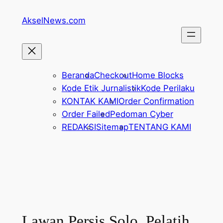
Lewati
AkselNews.com
ke
konten
Beranda
Checkout
Home Blocks
Kode Etik Jurnalistik
Kode Perilaku
KONTAK KAMI
Order Confirmation
Order Failed
Pedoman Cyber
REDAKSI
Sitemap
TENTANG KAMI
Lawan Persis Solo, Pelatih