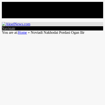
Jumat, Agustus 7
Navigate
You are at:
Home
»
Noviadi Nakhodai Pordasi Ogan Ilir