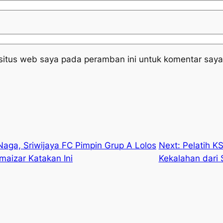
situs web saya pada peramban ini untuk komentar saya
Naga, Sriwijaya FC Pimpin Grup A Lolos
Next:
Pelatih K
lmaizar Katakan Ini
Kekalahan dari 