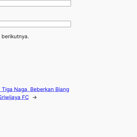
 berikutnya.
S Tiga Naga, Beberkan Biang
Sriwijaya FC
→