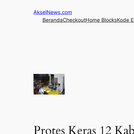
Lewati
AkselNews.com
ke
Beranda
Checkout
Home Blocks
Kode Et
konten
Protes Keras 12 Ka