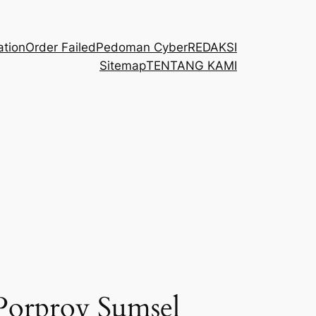
ation
Order Failed
Pedoman Cyber
REDAKSI
Sitemap
TENTANG KAMI
 Porprov Sumsel