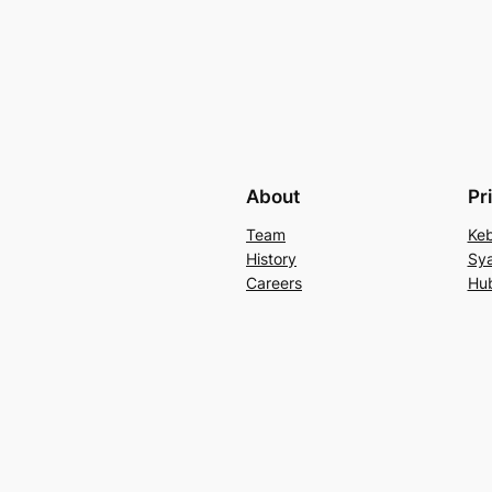
About
Pr
Team
Keb
History
Sya
Careers
Hu