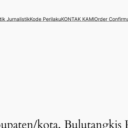
ik Jurnalistik
Kode Perilaku
KONTAK KAMI
Order Confirm
bupaten/kota, Bulutangkis