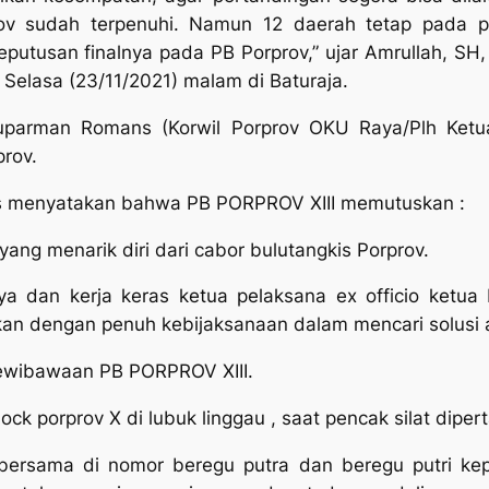
ov sudah terpenuhi. Namun 12 daerah tetap pada p
putusan finalnya pada PB Porprov,” ujar Amrullah, SH,
Selasa (23/11/2021) malam di Baturaja.
uparman Romans (Korwil Porprov OKU Raya/Plh Ketua 
rov.
 menyatakan bahwa PB PORPROV XIII memutuskan :
ang menarik diri dari cabor bulutangkis Porprov.
ya dan kerja keras ketua pelaksana ex officio ketu
 dengan penuh kebijaksanaan dalam mencari solusi at
ewibawaan PB PORPROV XIII.
ck porprov X di lubuk linggau , saat pencak silat diper
bersama di nomor beregu putra dan beregu putri k