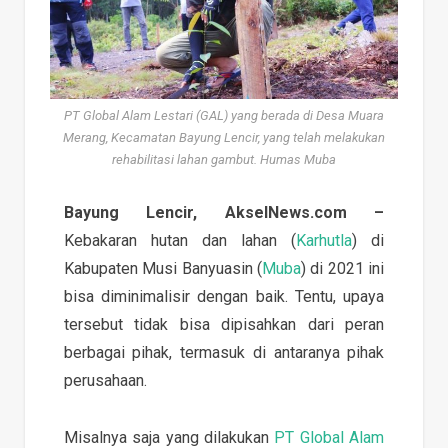
PT Global Alam Lestari (GAL) yang berada di Desa Muara
Merang, Kecamatan Bayung Lencir, yang telah melakukan
rehabilitasi lahan gambut. Humas Muba
Bayung Lencir, AkselNews.com –
Kebakaran hutan dan lahan (
Karhutla
) di
Kabupaten Musi Banyuasin (
Muba
) di 2021 ini
bisa diminimalisir dengan baik. Tentu, upaya
tersebut tidak bisa dipisahkan dari peran
berbagai pihak, termasuk di antaranya pihak
perusahaan.
Misalnya saja yang dilakukan
PT Global Alam