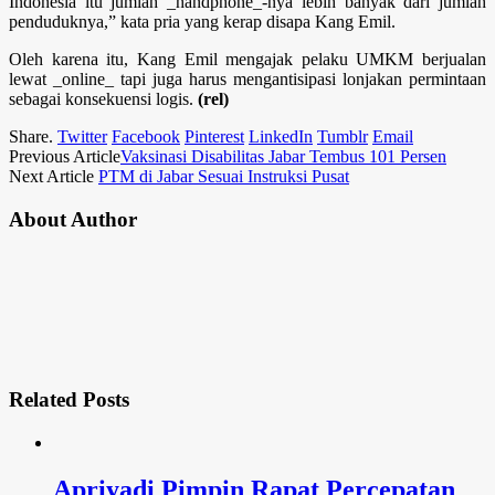
Indonesia itu jumlah _handphone_-nya lebih banyak dari jumlah
penduduknya,” kata pria yang kerap disapa Kang Emil.
Oleh karena itu, Kang Emil mengajak pelaku UMKM berjualan
lewat _online_ tapi juga harus mengantisipasi lonjakan permintaan
sebagai konsekuensi logis.
(rel)
Share.
Twitter
Facebook
Pinterest
LinkedIn
Tumblr
Email
Previous Article
Vaksinasi Disabilitas Jabar Tembus 101 Persen
Next Article
PTM di Jabar Sesuai Instruksi Pusat
About Author
Related
Posts
Apriyadi Pimpin Rapat Percepatan