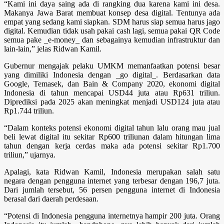
“Kami ini daya saing ada di rangking dua karena kami ini desa.
Makanya Jawa Barat membuat konsep desa digital. Tentunya ada
empat yang sedang kami siapkan. SDM harus siap semua harus jago
digital. Kemudian tidak usah pakai cash lagi, semua pakai QR Code
semua pake _e-money_ dan sebagainya kemudian infrastruktur dan
lain-lain,” jelas Ridwan Kamil.
Gubernur mengajak pelaku UMKM memanfaatkan potensi besar
yang dimiliki Indonesia dengan _go digital_. Berdasarkan data
Google, Temasek, dan Bain & Company 2020, ekonomi digital
Indonesia di tahun mencapai USD44 juta atau Rp631 triliun.
Diprediksi pada 2025 akan meningkat menjadi USD124 juta atau
Rp1.744 triliun.
“Dalam konteks potensi ekonomi digital tahun lalu orang mau jual
beli lewat digital itu sekitar Rp600 triliunan dalam hitungan lima
tahun dengan kerja cerdas maka ada potensi sekitar Rp1.700
triliun,” ujarnya.
Apalagi, kata Ridwan Kamil, Indonesia merupakan salah satu
negara dengan pengguna internet yang terbesar dengan 196,7 juta.
Dari jumlah tersebut, 56 persen pengguna internet di Indonesia
berasal dari daerah perdesaan.
“Potensi di Indonesia pengguna internetnya hampir 200 juta. Orang