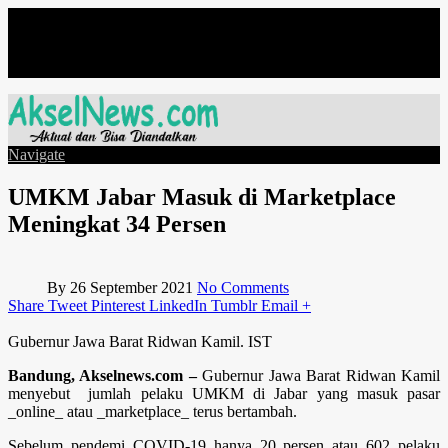
Friday, August 7
Navigate
UMKM Jabar Masuk di Marketplace
Meningkat 34 Persen
By
26 September 2021
No Comments
Share
Tweet
Pinterest
LinkedIn
Tumblr
Email
+
Gubernur Jawa Barat Ridwan Kamil. IST
Bandung, Akselnews.com –
Gubernur Jawa Barat Ridwan Kamil
menyebut jumlah pelaku UMKM di Jabar yang masuk pasar
_online_ atau _marketplace_ terus bertambah.
Sebelum pendemi COVID-19 hanya 20 persen atau 602 pelaku