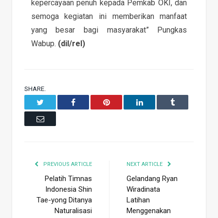
kepercayaan penuh kepada Pemkab OKI, dan
semoga kegiatan ini memberikan manfaat
yang besar bagi masyarakat” Pungkas
Wabup.
(dil/rel)
SHARE.
Twitter
Facebook
Pinterest
LinkedIn
Tumblr
Email
PREVIOUS ARTICLE
NEXT ARTICLE
Pelatih Timnas
Gelandang Ryan
Indonesia Shin
Wiradinata
Tae-yong Ditanya
Latihan
Naturalisasi
Menggenakan