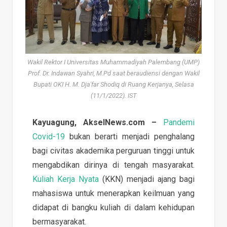
Wakil Rektor I Universitas Muhammadiyah Palembang (UMP)
Prof. Dr. Indawan Syahri, M.Pd saat beraudiensi dengan Wakil
Bupati OKI H. M. Dja'far Shodiq di Ruang Kerjanya, Selasa
(11/1/2022). IST
Kayuagung, AkselNews.com –
Pandemi
Covid-19
bukan berarti menjadi penghalang
bagi civitas akademika perguruan tinggi untuk
mengabdikan dirinya di tengah masyarakat.
Kuliah Kerja Nyata
(KKN) menjadi ajang bagi
mahasiswa untuk menerapkan keilmuan yang
didapat di bangku kuliah di dalam kehidupan
bermasyarakat.