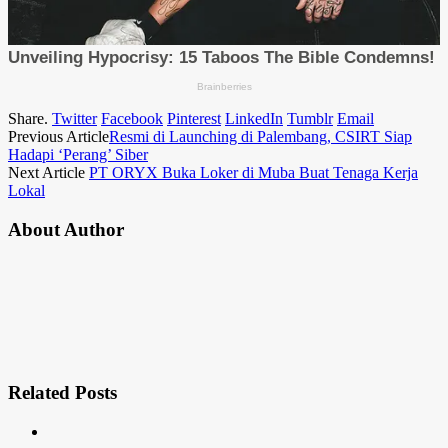
Share.
Twitter
Facebook
Pinterest
LinkedIn
Tumblr
Email
Previous Article
Resmi di Launching di Palembang, CSIRT Siap
Hadapi ‘Perang’ Siber
Next Article
PT ORYX Buka Loker di Muba Buat Tenaga Kerja
Lokal
About Author
Related
Posts