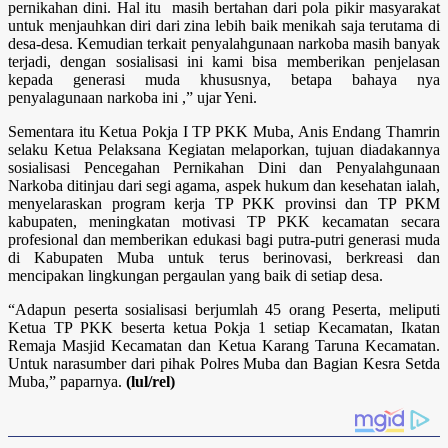
pernikahan dini. Hal itu masih bertahan dari pola pikir masyarakat
untuk menjauhkan diri dari zina lebih baik menikah saja terutama di
desa-desa. Kemudian terkait penyalahgunaan narkoba masih banyak
terjadi, dengan sosialisasi ini kami bisa memberikan penjelasan
kepada generasi muda khususnya, betapa bahaya nya
penyalagunaan narkoba ini ,” ujar Yeni.
Sementara itu Ketua Pokja I TP PKK Muba, Anis Endang Thamrin
selaku Ketua Pelaksana Kegiatan melaporkan, tujuan diadakannya
sosialisasi Pencegahan Pernikahan Dini dan Penyalahgunaan
Narkoba ditinjau dari segi agama, aspek hukum dan kesehatan ialah,
menyelaraskan program kerja TP PKK provinsi dan TP PKM
kabupaten, meningkatan motivasi TP PKK kecamatan secara
profesional dan memberikan edukasi bagi putra-putri generasi muda
di Kabupaten Muba untuk terus berinovasi, berkreasi dan
mencipakan lingkungan pergaulan yang baik di setiap desa.
“Adapun peserta sosialisasi berjumlah 45 orang Peserta, meliputi
Ketua TP PKK beserta ketua Pokja 1 setiap Kecamatan, Ikatan
Remaja Masjid Kecamatan dan Ketua Karang Taruna Kecamatan.
Untuk narasumber dari pihak Polres Muba dan Bagian Kesra Setda
Muba,” paparnya.
(lul/rel)