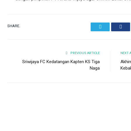
SHARE.
Twitter
Face
PREVIOUS ARTICLE
NEXT 
Sriwijaya FC Kedatangan Kapten KS Tiga
Akhir
Naga
Kebak