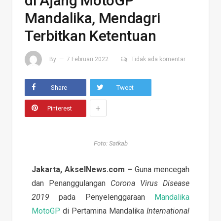
di Ajang MotoGP
Mandalika, Mendagri
Terbitkan Ketentuan
By
7 Februari 2022
Tidak ada komentar
Share
Tweet
+
Pinterest
Foto: Satkab
Jakarta, AkselNews.com –
Guna mencegah
dan Penanggulangan
Corona Virus Disease
2019
pada Penyelenggaraan
Mandalika
MotoGP
di Pertamina Mandalika
International