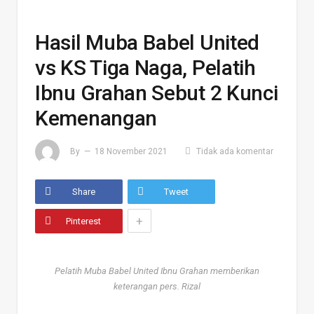
Hasil Muba Babel United
vs KS Tiga Naga, Pelatih
Ibnu Grahan Sebut 2 Kunci
Kemenangan
By
18 November 2021
Tidak ada komentar
Share
Tweet
+
Pinterest
Pelatih Muba Babel United Ibnu Grahan memberikan
keterangan pers. Rizal