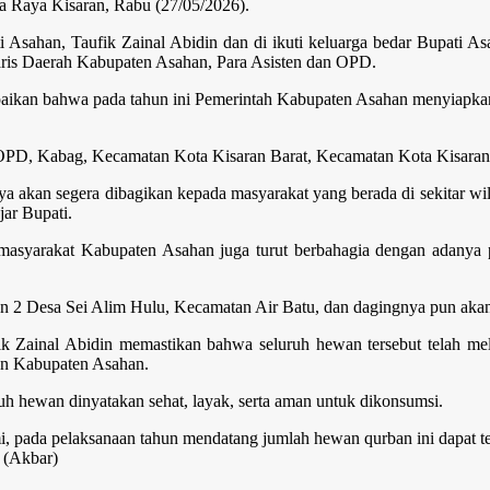
 Raya Kisaran, Rabu (27/05/2026).
i Asahan, Taufik Zainal Abidin dan di ikuti keluarga bedar Bupati A
aris Daerah Kabupaten Asahan, Para Asisten dan OPD.
ikan bahwa pada tahun ini Pemerintah Kabupaten Asahan menyiapkan s
 OPD, Kabag, Kecamatan Kota Kisaran Barat, Kecamatan Kota Kisara
ya akan segera dibagikan kepada masyarakat yang berada di sekitar wi
jar Bupati.
, masyarakat Kabupaten Asahan juga turut berbahagia dengan adanya 
 2 Desa Sei Alim Hulu, Kecamatan Air Batu, dan dagingnya pun akan d
 Zainal Abidin memastikan bahwa seluruh hewan tersebut telah mel
an Kabupaten Asahan.
ruh hewan dinyatakan sehat, layak, serta aman untuk dikonsumsi.
, pada pelaksanaan tahun mendatang jumlah hewan qurban ini dapat te
 (Akbar)