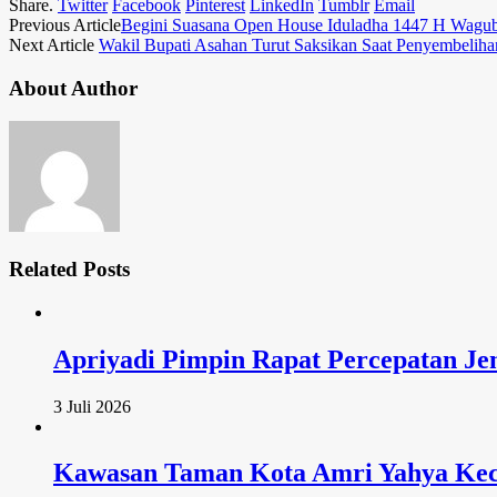
Share.
Twitter
Facebook
Pinterest
LinkedIn
Tumblr
Email
Previous Article
Begini Suasana Open House Iduladha 1447 H Wagu
Next Article
Wakil Bupati Asahan Turut Saksikan Saat Penyembeli
About Author
Related
Posts
Apriyadi Pimpin Rapat Percepatan Je
3 Juli 2026
Kawasan Taman Kota Amri Yahya Keca