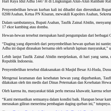
Hari Raya Idul Adha 1447 H di Lingkungan Alun-Alun Rambate Rata
Penyembelihan hewan kurban kali ini dihadiri dan diresmikan Bupat
0208/Asahan, Ketua PN Kisaran, mewakili Kapolres Asahan, Sekret
Dalam sambutannya, Bupati Asahan, Taufik Zainal Abidin, menyampa
17 ekor kambing atau domba.
Hewan-hewan tersebut merupakan hasil pengumpulan dari berbagai
“Daging yang diperoleh dari penyembelihan hewan qurban ini nantin
Adha ini dapat dirasakan bersama oleh seluruh lapisan masyarakat,” u
Lebih lanjut Taufik Zainal Abidin menjelaskan, di hari yang sama
Republik Indonesia.
Penyembelihan tersebut dilaksanakan di Masjid Besar Al-Huda, Dusun
Mengenai keamanan dan kesehatan hewan yang diqurbankan, Taufik
dilakukan oleh tim medis dari Dinas Peternakan dan Kesehatan Hew
Oleh karena itu, masyarakat tidak perlu merasa khawatir, karena selu
“Kami memastikan semuanya dalam kondisi baik. Harapan besar kami
merasakan giliran menerima pembagian daging qurban ini,” tutupnya.