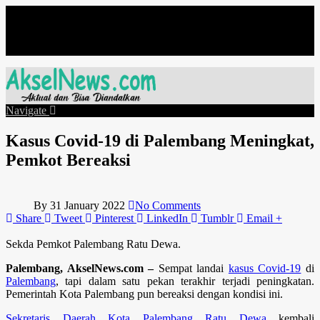
Friday, August 7
Navigate
Kasus Covid-19 di Palembang Meningkat,
Pemkot Bereaksi
By
31 January 2022
No Comments
Share
Tweet
Pinterest
LinkedIn
Tumblr
Email
+
Sekda Pemkot Palembang Ratu Dewa.
Palembang, AkselNews.com –
Sempat landai
kasus Covid-19
di
Palembang
, tapi dalam satu pekan terakhir terjadi peningkatan.
Pemerintah Kota Palembang pun bereaksi dengan kondisi ini.
Sekretaris Daerah Kota Palembang Ratu Dewa
kembali