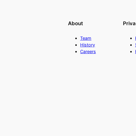
About
Priv
Team
History
Careers