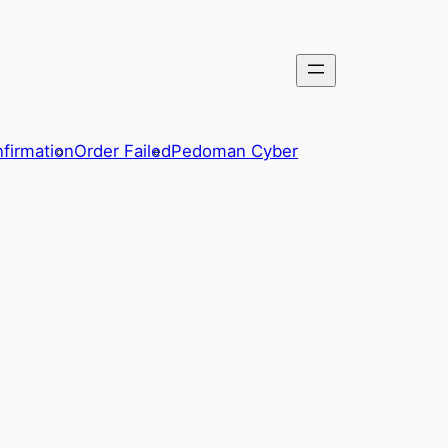
firmation
Order Failed
Pedoman Cyber