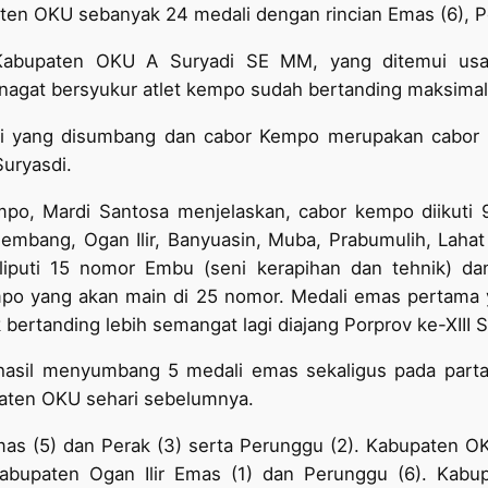
en OKU sebanyak 24 medali dengan rincian Emas (6), Pe
Kabupaten OKU A Suryadi SE MM, yang ditemui usa
nagat bersyukur atlet kempo sudah bertanding maksimal 
dali yang disumbang dan cabor Kempo merupakan cab
Suryasdi.
empo, Mardi Santosa menjelaskan, cabor kempo diikut
lembang, Ogan Ilir, Banyuasin, Muba, Prabumulih, Lah
iputi 15 nomor Embu (seni kerapihan dan tehnik) dan
po yang akan main di 25 nomor. Medali emas pertama
k bertanding lebih semangat lagi diajang Porprov ke-XIII
hasil menyumbang 5 medali emas sekaligus pada parta
paten OKU sehari sebelumnya.
as (5) dan Perak (3) serta Perunggu (2). Kabupaten O
Kabupaten Ogan Ilir Emas (1) dan Perunggu (6). Kab