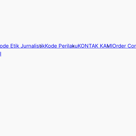
ode Etik Jurnalistik
Kode Perilaku
KONTAK KAMI
Order Con
I