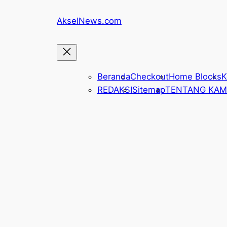
Lewati
AkselNews.com
ke
konten
Beranda
Checkout
Home Blocks
K
REDAKSI
Sitemap
TENTANG KAM