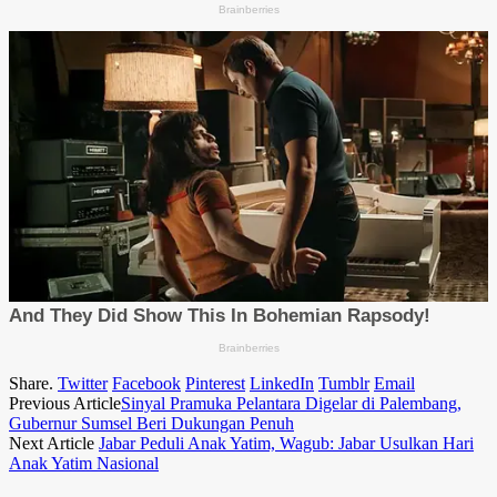
Share.
Twitter
Facebook
Pinterest
LinkedIn
Tumblr
Email
Previous Article
Sinyal Pramuka Pelantara Digelar di Palembang,
Gubernur Sumsel Beri Dukungan Penuh
Next Article
Jabar Peduli Anak Yatim, Wagub: Jabar Usulkan Hari
Anak Yatim Nasional