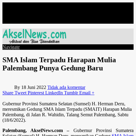
Minggu, Agustus 9
Navigate
SMA Islam Terpadu Harapan Mulia
Palembang Punya Gedung Baru
By
18 Juni 2022
Tidak ada komentar
Share
Tweet
Pinterest
LinkedIn
Tumblr
Email
+
Gubernur Provinsi Sumatera Selatan (Sumsel) H. Herman Deru,
meresmikan Gedung SMA Islam Terpadu (SMAIT) Harapan Mulia
Palembang, di Jalan R. Wahidin, Talang Semut Palembang, Sabtu
(18/6/2022).
Palembang, AkselNews.com –
Gubernur Provinsi Sumatera
Selatan (Sumsel) H. Herman Deru, meresmikan Gedung
SMA Islam