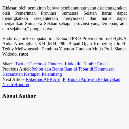
Didasari oleh pemikiran bahwa pembangunan yang diselenggarakan
oleh Pemerintah Provinsi Sumatera Selatan harus dapat
meningkatkan kesejahteraan masyarakat dan harus dapat
menjadikan Sumatera Selatan sebagai provinsi yang terdepan, adil
dan sejahtera,” pungkasnya.
Hadir dalam kesempatan ini, Ketua DPRD Provinsi Sumsel Hj.R.A
Anita Noeringhati, S.H.,M.H, Plh. Bupati Ogan Komering Ulu H.
Teddy Meilwansyah, Pembina Yayasan Harapan Mulia Prof. Slamet
Widodo.
(nto)
Share.
Twitter
Facebook
Pinterest
LinkedIn
Tumblr
Email
Previous Article
Pohon dan Benin Ikan di Tebar di Keramasan
Kecamatan Kertapati Palembang
Next Article
Rakernas APKASI, Pj Bupati Apriyadi Pertanyakan
Nasib Honorer
About Author