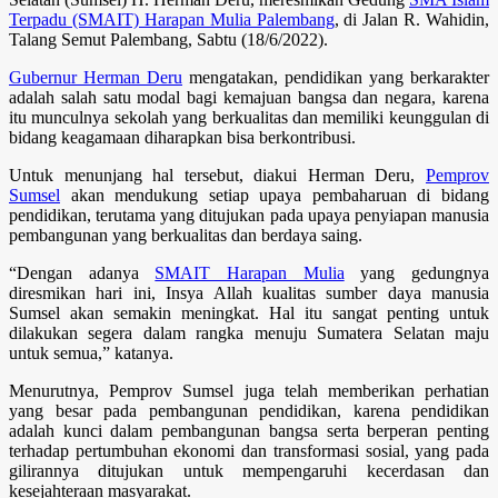
Terpadu (SMAIT) Harapan Mulia Palembang
, di Jalan R. Wahidin,
Talang Semut Palembang, Sabtu (18/6/2022).
Gubernur Herman Deru
mengatakan, pendidikan yang berkarakter
adalah salah satu modal bagi kemajuan bangsa dan negara, karena
itu munculnya sekolah yang berkualitas dan memiliki keunggulan di
bidang keagamaan diharapkan bisa berkontribusi.
Untuk menunjang hal tersebut, diakui Herman Deru,
Pemprov
Sumsel
akan mendukung setiap upaya pembaharuan di bidang
pendidikan, terutama yang ditujukan pada upaya penyiapan manusia
pembangunan yang berkualitas dan berdaya saing.
“Dengan adanya
SMAIT Harapan Mulia
yang gedungnya
diresmikan hari ini, Insya Allah kualitas sumber daya manusia
Sumsel akan semakin meningkat. Hal itu sangat penting untuk
dilakukan segera dalam rangka menuju Sumatera Selatan maju
untuk semua,” katanya.
Menurutnya, Pemprov Sumsel juga telah memberikan perhatian
yang besar pada pembangunan pendidikan, karena pendidikan
adalah kunci dalam pembangunan bangsa serta berperan penting
terhadap pertumbuhan ekonomi dan transformasi sosial, yang pada
gilirannya ditujukan untuk mempengaruhi kecerdasan dan
kesejahteraan masyarakat.