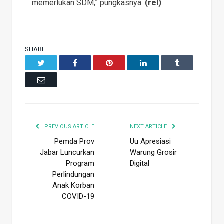
memerlukan SDM,” pungkasnya.
(rel)
SHARE.
Twitter
Facebook
Pinterest
LinkedIn
Tumblr
Email
PREVIOUS ARTICLE
NEXT ARTICLE
Pemda Prov
Uu Apresiasi
Jabar Luncurkan
Warung Grosir
Program
Digital
Perlindungan
Anak Korban
COVID-19