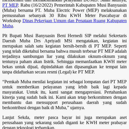
PT MEP
. Rabu (16/2/2022) Pemerintah Kabupaten Musi Banyuasin
(Muba) bersama PT. Muba Electric Power (MEP) melaksanakan
pemusnahan sebanyak 30 Ribu KWH Meter Pascabayar di
Workshop
Dinas Pekerjaan Umum dan Penataan Ruang Kabupaten
Muba
.
Plt Bupati Musi Banyuasin Beni Hernedi SIP melalui Sekretaris
Daerah Muba Drs Apriyadi MSi mengatakan, kegiatan ini
merupakan salah satu kegiatan bersih-bersih di PT MEP. Seperti
yang telah diketahui bersama bahwa musuh terbesar PT MEP adalah
terjadinya sambungan liar yang dilakukan oknum-oknum yang
tentunya paham akan listrik. Sehingga memanfaatkan KWH meter
bekas untuk dijual, dipindahkan dan dipasangkan ke tempat lain
tanpa didaftarkan secara resmi (Legal) ke PT MEP.
“Pemkab Muba menilai kegiatan ini sebagai lompatan dari PT MEP
untuk memberikan pelayanan yang lebih baik lagi kepada
masyarakat. Untuk itu, kami sangat mengapresiasi. Pertahankan
kinerja yang sudah baik ini. Kami akan tetap berkomitmen dengan
membantu dan mensupport perusahaan daerah yang sudah
berkontribusi dengan baik di Muba,” ujarnya.
Lanjut Sekda, meter pasca bayar ini juga merupakan aset
perusahaan yang sekarang sudah diganti ke KWH meter prabayar
dengan teknologi terbarukan.