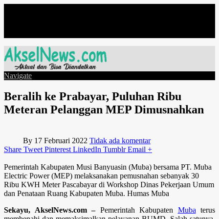
Minggu, Agustus 9
Navigate
Beralih ke Prabayar, Puluhan Ribu
Meteran Pelanggan MEP Dimusnahkan
By
17 Februari 2022
Tidak ada komentar
Share
Tweet
Pinterest
LinkedIn
Tumblr
Email
+
Pemerintah Kabupaten Musi Banyuasin (Muba) bersama PT. Muba
Electric Power (MEP) melaksanakan pemusnahan sebanyak 30
Ribu KWH Meter Pascabayar di Workshop Dinas Pekerjaan Umum
dan Penataan Ruang Kabupaten Muba. Humas Muba
Sekayu, AkselNews.com –
Pemerintah Kabupaten
Muba
terus
membenahi dan memaksimalkan pelayanan BUMD. Salah satunya,