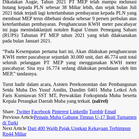
Dikatakan Augie, Tahun 2021 PT MEP telah mampu melunasi
hutang kepada PLN sebesar 38 Miliar lebih, dan sejak bulan Juli
2021 tidak terjadi lagi keterlambatan pembayaran kepada PLN yang
membuat MEP terus dibebani denda sebesar 9 persen perbulan atas
keterlambatan pembayaran. Penghancuran KWH meter pascabayar
ini juga menindaklanjuti notulen Rapat Umum Pemegang Saham
(RUPS) Tahunan PT MEP tahun 2021 yang telah dilaksanakan
pada bulan Januari 2021.
“Pada Kesempatan pertama hari ini, Akan dilakukan penghancuran
KWH meter pascabayar sejumlah 30.000 unit, dari 46.774 unit total
seluruh pelanggan PT MEP yang menggunakan KWH meter
pascabayar. Sisa nya 16.774 sedang dilakukan pendataan oleh tim
MEP,” tandasnya.
Turut hadir dalam acara, Asisten Perekonomian dan Pembangunan
Setda Muba Drs Yusuf Amilin, Dandim 0401 Muba Letkol Arh
Faris Kurniawan SST MT, Perwakilan Forkopimda Muba beserta
Kepala Perangkat Daerah Muba yang terkait.
(zal/rel)
Share.
Twitter
Facebook
Pinterest
LinkedIn
Tumblr
Email
Previous Article
Pemain Muba Gabung Timnas U-17 Ikuti Turnamen
di Turki
Next Article
Dari 400 Wajib Pajak Ungkap Kekayaan Terhimpun
Rp44 Miliar