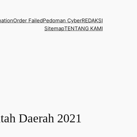
mation
Order Failed
Pedoman Cyber
REDAKSI
Sitemap
TENTANG KAMI
tah Daerah 2021