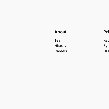
About
Pr
Team
Keb
History
Sya
Careers
Hu