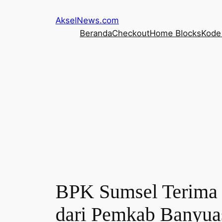
Lewati
AkselNews.com
ke
Beranda
Checkout
Home Blocks
Kode 
konten
BPK Sumsel Terima 
dari Pemkab Banyua