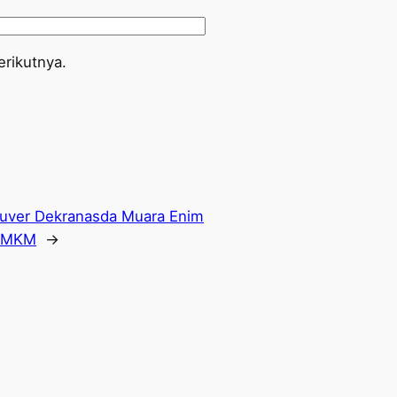
rikutnya.
uver Dekranasda Muara Enim
UMKM
→