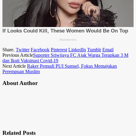
Share.
Twitter
Facebook
Pinterest
LinkedIn
Tumblr
Email
Previous Article
Suporter Sriwijaya FC Ajak Warga Terapkan 3 M
dan Ikuti Vaksinasi Covid-19
Next Article
Raker Pemudi PUI Sumsel, Fokus Memajukan
Perempuan Muslim
About Author
Related
Posts