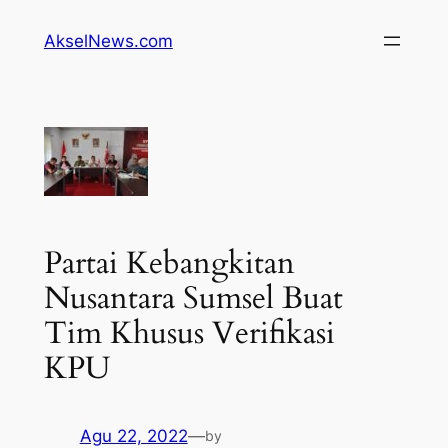
Lewati
AkselNews.com
ke
konten
Partai Kebangkitan
Nusantara Sumsel Buat
Tim Khusus Verifikasi
KPU
Agu 22, 2022
—
by