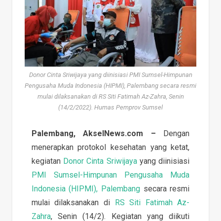
Donor Cinta Sriwijaya yang diinisiasi PMI Sumsel-Himpunan
Pengusaha Muda Indonesia (HIPMI), Palembang secara resmi
mulai dilaksanakan di RS Siti Fatimah Az-Zahra, Senin
(14/2/2022). Humas Pemprov Sumsel
Palembang, AkselNews.com –
Dengan
menerapkan protokol kesehatan yang ketat,
kegiatan
Donor Cinta Sriwijaya
yang diinisiasi
PMI Sumsel-Himpunan Pengusaha Muda
Indonesia (HIPMI), Palembang
secara resmi
mulai dilaksanakan di
RS Siti Fatimah Az-
Zahra
, Senin (14/2). Kegiatan yang diikuti