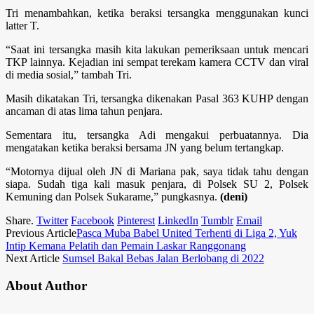
Tri menambahkan, ketika beraksi tersangka menggunakan kunci
latter T.
“Saat ini tersangka masih kita lakukan pemeriksaan untuk mencari
TKP lainnya. Kejadian ini sempat terekam kamera CCTV dan viral
di media sosial,” tambah Tri.
Masih dikatakan Tri, tersangka dikenakan Pasal 363 KUHP dengan
ancaman di atas lima tahun penjara.
Sementara itu, tersangka Adi mengakui perbuatannya. Dia
mengatakan ketika beraksi bersama JN yang belum tertangkap.
“Motornya dijual oleh JN di Mariana pak, saya tidak tahu dengan
siapa. Sudah tiga kali masuk penjara, di Polsek SU 2, Polsek
Kemuning dan Polsek Sukarame,” pungkasnya.
(deni)
Share.
Twitter
Facebook
Pinterest
LinkedIn
Tumblr
Email
Previous Article
Pasca Muba Babel United Terhenti di Liga 2, Yuk
Intip Kemana Pelatih dan Pemain Laskar Ranggonang
Next Article
Sumsel Bakal Bebas Jalan Berlobang di 2022
About Author