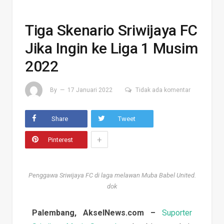
Tiga Skenario Sriwijaya FC
Jika Ingin ke Liga 1 Musim
2022
By
17 Januari 2022
Tidak ada komentar
Share
Tweet
+
Pinterest
Penggawa Sriwijaya FC di laga melawan Muba Babel United.
dok
Palembang, AkselNews.com –
Suporter