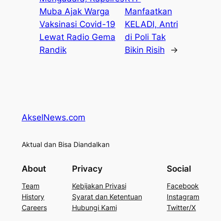
Muba Ajak Warga
Manfaatkan
Vaksinasi Covid-19
KELADI, Antri
Lewat Radio Gema
di Poli Tak
Randik
Bikin Risih
→
AkselNews.com
Aktual dan Bisa Diandalkan
About
Privacy
Social
Team
Kebijakan Privasi
Facebook
History
Syarat dan Ketentuan
Instagram
Careers
Hubungi Kami
Twitter/X