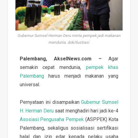
Gubernur Sumsel Herman Deru minta pempek jadi makanan
mendunia. dok/ilustrasi
Palembang, AkselNews.com –
Agar
semakin cepat mendunia,
pempek khas
Palembang
harus menjadi makanan yang
universal.
Pernyataan ini disampaikan
Gubernur Sumsel
H. Herman Deru
saat menghadiri hari jadi ke-4
Asosiasi Pengusaha Pempek
(ASPPEK) Kota
Palembang, sekaligus sosialisasi sertifikasi
halal dan izin edar kepada pelaku usaha