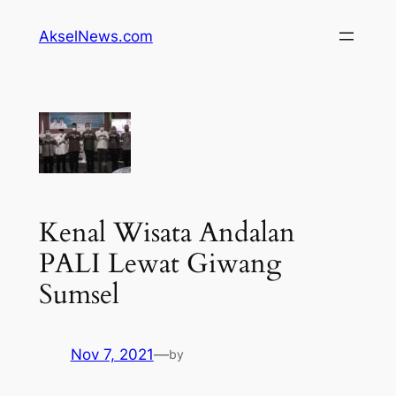
Lewati
AkselNews.com
ke
konten
Kenal Wisata Andalan
PALI Lewat Giwang
Sumsel
Nov 7, 2021
—
by